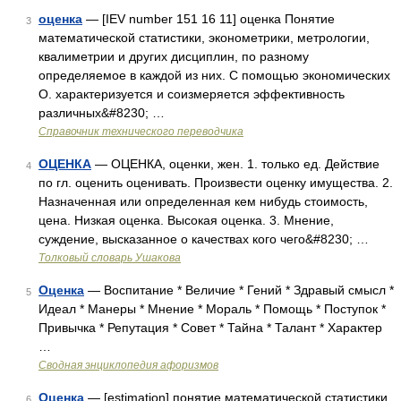
оценка
— [IEV number 151 16 11] оценка Понятие
3
математической статистики, эконометрики, метрологии,
квалиметрии и других дисциплин, по разному
определяемое в каждой из них. С помощью экономических
О. характеризуется и соизмеряется эффективность
различных&#8230; …
Справочник технического переводчика
ОЦЕНКА
— ОЦЕНКА, оценки, жен. 1. только ед. Действие
4
по гл. оценить оценивать. Произвести оценку имущества. 2.
Назначенная или определенная кем нибудь стоимость,
цена. Низкая оценка. Высокая оценка. 3. Мнение,
суждение, высказанное о качествах кого чего&#8230; …
Толковый словарь Ушакова
Оценка
— Воспитание * Величие * Гений * Здравый смысл *
5
Идеал * Манеры * Мнение * Мораль * Помощь * Поступок *
Привычка * Репутация * Совет * Тайна * Талант * Характер
…
Сводная энциклопедия афоризмов
Оценка
— [estimation] понятие математической статистики,
6